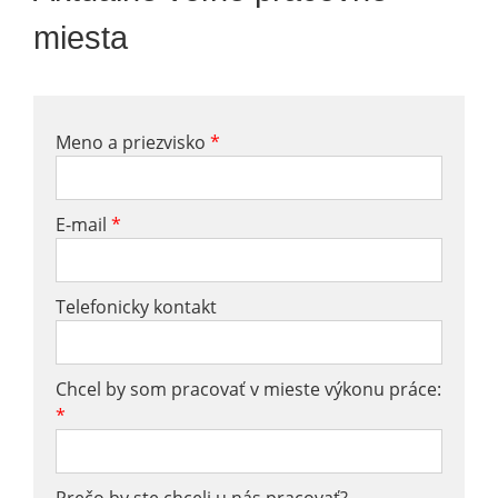
miesta
Meno a priezvisko
*
E-mail
*
Telefonicky kontakt
Chcel by som pracovať v mieste výkonu práce:
*
Prečo by ste chceli u nás pracovať?