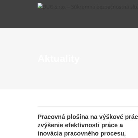
Skip
to
content
Aktuality
Pracovná plošina na výškové prác
zvýšenie efektívnosti práce a
inovácia pracovného procesu,